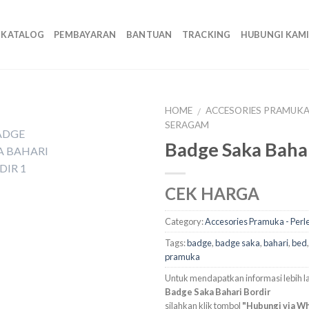
KATALOG
PEMBAYARAN
BANTUAN
TRACKING
HUBUNGI KAM
HOME
ACCESORIES PRAMUKA
/
SERAGAM
Badge Saka Bahar
CEK HARGA
Category:
Accesories Pramuka - Per
Tags:
badge
,
badge saka
,
bahari
,
bed
pramuka
Untuk mendapatkan informasi lebih la
Badge Saka Bahari Bordir
silahkan klik tombol
"Hubungi via W