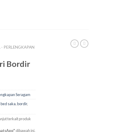
I
 - PERLENGKAPAN
i Bordir
lengkapan Seragam
,
bed saka
,
bordir
,
njut terkait produk
hatsApp"
dibawah ini.