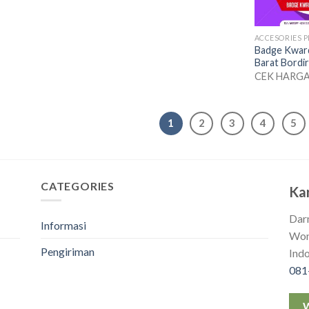
ACCESORIES 
Badge Kward
Barat Bordir
CEK HARG
1
2
3
4
5
CATEGORIES
Ka
Dar
Informasi
Won
Pengiriman
Ind
081