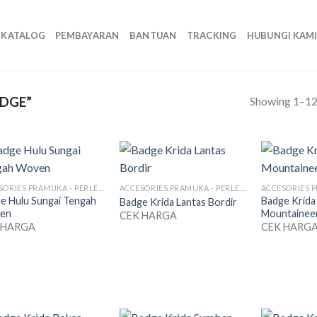
KATALOG
PEMBAYARAN
BANTUAN
TRACKING
HUBUNGI KAM
Showing 1–12 
DGE”
ACCESORIES PRAMUKA - PERLENGKAPAN SERAGAM
ACCESORIES PRAMUKA - PERLENGKAPAN SERAGAM
e Hulu Sungai Tengah
Badge Krida
Badge Krida Lantas Bordir
en
Mountaineer
CEK HARGA
 HARGA
CEK HARG