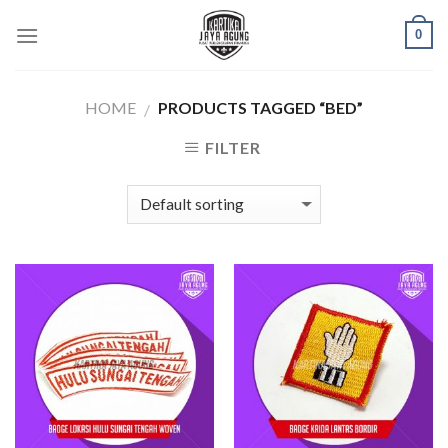
Skip
0
to
content
HOME
PRODUCTS TAGGED “BED”
/
FILTER