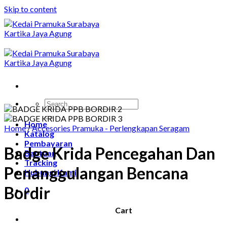
Skip to content
Home
Home
/
Accesories Pramuka - Perlengkapan Seragam
Katalog
Pembayaran
Badge Krida Pencegahan Dan
Bantuan
Tracking
Penanggulangan Bencana
Hubungi Kami
Bordir
0
Cart