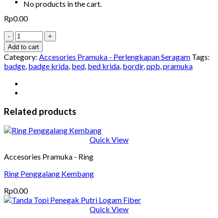
No products in the cart.
Rp
0.00
Add to cart
Category:
Accesories Pramuka - Perlengkapan Seragam
Tags:
badge
,
badge krida
,
bed
,
bed krida
,
bordir
,
ppb
,
pramuka
Related products
Quick View
Accesories Pramuka - Ring
Ring Penggalang Kembang
Rp
0.00
Quick View