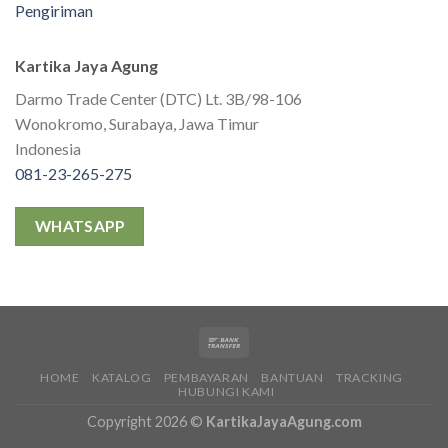
Pengiriman
Kartika Jaya Agung
Darmo Trade Center (DTC) Lt. 3B/98-106
Wonokromo, Surabaya, Jawa Timur
Indonesia
081-23-265-275
WHATSAPP
HOME
KATALOG
PEMBAYARAN
BANTUAN
TRACKING
HUBUNGI KAMI
Copyright 2026 ©
KartikaJayaAgung.com