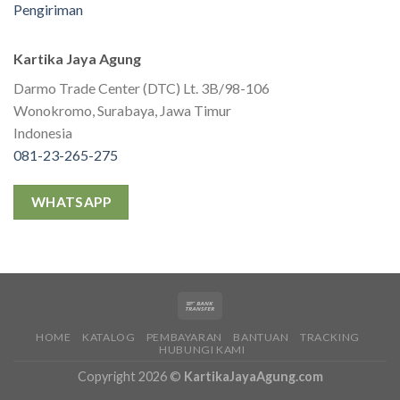
Pengiriman
Kartika Jaya Agung
Darmo Trade Center (DTC) Lt. 3B/98-106
Wonokromo, Surabaya, Jawa Timur
Indonesia
081-23-265-275
WHATSAPP
HOME
KATALOG
PEMBAYARAN
BANTUAN
TRACKING
HUBUNGI KAMI
Copyright 2026 ©
KartikaJayaAgung.com