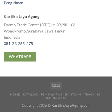
Pengiriman
Kartika Jaya Agung
Darmo Trade Center (DTC) Lt. 3B/98-106
Wonokromo, Surabaya, Jawa Timur
Indonesia
081-23-265-275
WHATSAPP
HOME
KATALOG
PEMBAYARAN
BANTUAN
TRACKING
HUBUNGI KAMI
Copyright 2026 ©
KartikaJayaAgung.com