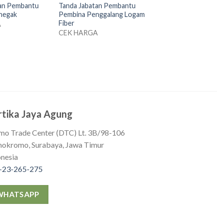
tan Pembantu
Tanda Jabatan Pembantu
negak
Pembina Penggalang Logam
Fiber
A
CEK HARGA
rtika Jaya Agung
mo Trade Center (DTC) Lt. 3B/98-106
okromo, Surabaya, Jawa Timur
onesia
-23-265-275
WHATSAPP