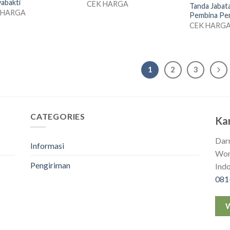
abakti
CEK HARGA
Tanda Jaba
 HARGA
Pembina Pe
CEK HARG
1
2
3
CATEGORIES
Ka
Dar
Informasi
Won
Pengiriman
Ind
081