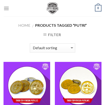
Skip
0
to
content
HOME
PRODUCTS TAGGED “PUTRI”
/
FILTER