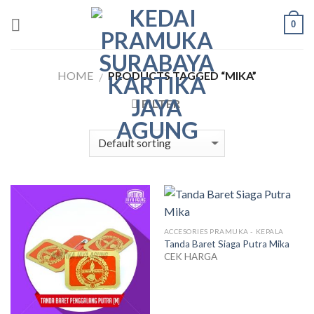
Skip
0
to
content
HOME
PRODUCTS TAGGED “MIKA”
/
FILTER
ACCESORIES PRAMUKA - KEPALA
Tanda Baret Siaga Putra Mika
CEK HARGA