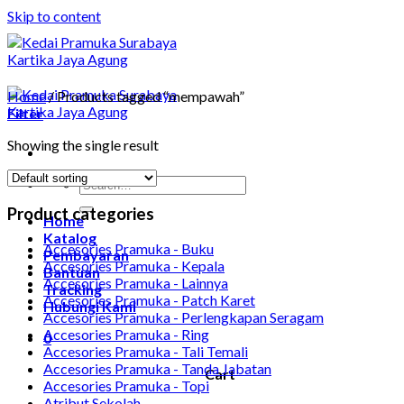
Skip to content
Home
/
Products tagged “mempawah”
Filter
Showing the single result
Product categories
Home
Katalog
Accesories Pramuka - Buku
Pembayaran
Accesories Pramuka - Kepala
Bantuan
Accesories Pramuka - Lainnya
Tracking
Accesories Pramuka - Patch Karet
Hubungi Kami
Accesories Pramuka - Perlengkapan Seragam
Accesories Pramuka - Ring
0
Accesories Pramuka - Tali Temali
Accesories Pramuka - Tanda Jabatan
Cart
Accesories Pramuka - Topi
Atribut Sekolah