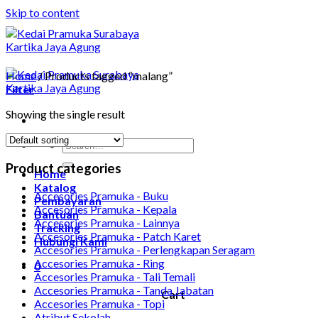
Skip to content
Home
/
Products tagged “malang”
Filter
Showing the single result
Product categories
Home
Katalog
Accesories Pramuka - Buku
Pembayaran
Accesories Pramuka - Kepala
Bantuan
Accesories Pramuka - Lainnya
Tracking
Accesories Pramuka - Patch Karet
Hubungi Kami
Accesories Pramuka - Perlengkapan Seragam
Accesories Pramuka - Ring
0
Accesories Pramuka - Tali Temali
Accesories Pramuka - Tanda Jabatan
Cart
Accesories Pramuka - Topi
Atribut Sekolah