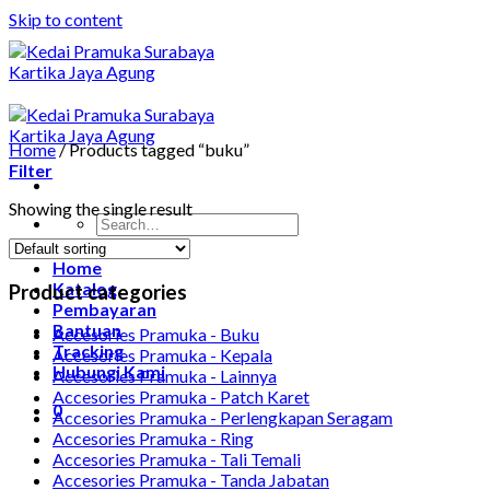
Skip to content
Home
/
Products tagged “buku”
Filter
Showing the single result
Home
Katalog
Product categories
Pembayaran
Bantuan
Accesories Pramuka - Buku
Tracking
Accesories Pramuka - Kepala
Hubungi Kami
Accesories Pramuka - Lainnya
Accesories Pramuka - Patch Karet
0
Accesories Pramuka - Perlengkapan Seragam
Accesories Pramuka - Ring
Accesories Pramuka - Tali Temali
Accesories Pramuka - Tanda Jabatan