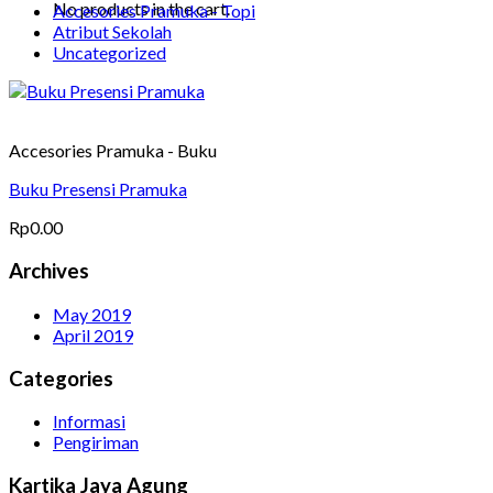
No products in the cart.
Accesories Pramuka - Topi
Atribut Sekolah
Uncategorized
Accesories Pramuka - Buku
Buku Presensi Pramuka
Rp
0.00
Archives
May 2019
April 2019
Categories
Informasi
Pengiriman
Kartika Jaya Agung