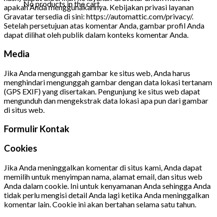
No products in the cart.
apakah Anda menggunakannya. Kebijakan privasi layanan
Gravatar tersedia di sini: https://automattic.com/privacy/.
Setelah persetujuan atas komentar Anda, gambar profil Anda
dapat dilihat oleh publik dalam konteks komentar Anda.
Media
Jika Anda mengunggah gambar ke situs web, Anda harus
menghindari mengunggah gambar dengan data lokasi tertanam
(GPS EXIF) yang disertakan. Pengunjung ke situs web dapat
mengunduh dan mengekstrak data lokasi apa pun dari gambar
di situs web.
Formulir Kontak
Cookies
Jika Anda meninggalkan komentar di situs kami, Anda dapat
memilih untuk menyimpan nama, alamat email, dan situs web
Anda dalam cookie. Ini untuk kenyamanan Anda sehingga Anda
tidak perlu mengisi detail Anda lagi ketika Anda meninggalkan
komentar lain. Cookie ini akan bertahan selama satu tahun.