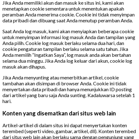
Jika Anda memiliki akun dan masuk ke situs ini, kami akan
menetapkan cookie sementara untuk menentukan apakah
peramban Anda menerima cookie. Cookie ini tidak menyimpan
data pribadi dan dibuang saat Anda menutup peramban Anda.
Saat Anda log masuk, kami akan menyiapkan beberapa cookie
untuk menyimpan informasi log masuk Anda dan tampilan yang
Anda pilih. Cookie log masuk berlaku selama dua hari, dan
cookie pengaturan tampilan berlaku selama satu tahun. Jika
Anda memilih “Ingatkan Saya”, log masuk anda akan bertahan
selama dua minggu. Jika Anda log keluar dari akun, cookie log
masuk akan dihapus.
Jika Anda menyunting atau menerbitkan artikel, cookie
tambahan akan disimpan di browser Anda. Cookie ini tidak
menyertakan data pribadi dan hanya menunjukkan ID posting
dari artikel yang baru saja Anda sunting. Kadaluwarsa setelah 1
hari.
Konten yang disematkan dari situs web lain
Artikel-artikel di dalam situs ini dapat menyertakan konten
terembed (seperti video, gambar, artikel, dll). Konten terembed
dari situs web lain akan berlaku sama dengan pengunjung yang